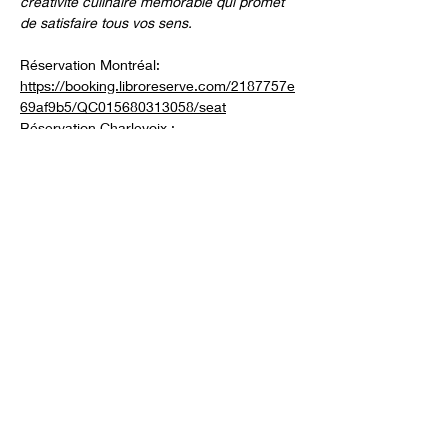
créativité culinaire mémorable qui promet 
de satisfaire tous vos sens.
Réservation Montréal: 
https://booking.libroreserve.com/2187757e
69af9b5/QC015680313058/seat
Réservation Charlevoix : 
https://booking.libroreserve.com/2187757e
69af9b5/QC015100180697/seat
145$ par personne pour le menu à 6 
services
Afficher plus
Partager cet événement